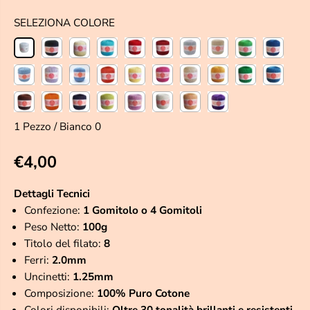
SELEZIONA COLORE
1 Pezzo / Bianco 0
€4,00
P
R
Dettagli Tecnici
E
Confezione:
1 Gomitolo o 4 Gomitoli
Z
Peso Netto:
100g
Z
Titolo del filato:
8
O
Ferri:
2.0mm
R
Uncinetti:
1.25mm
E
Composizione:
100% Puro Cotone
G
Colori disponibili:
Oltre 30 tonalità brillanti e resistenti