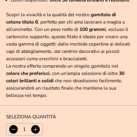
O
L
Scopri la vivacità e la qualità del nostro
gomitolo di
A
cotone titolo 8
, perfetto per chi ama lavorare a maglia o
R
all'uncinetto. Con un peso netto di
100 grammi
, escluso il
E
cartoncino supporto, questo filato è ideale per creare una
vasta gamma di oggetti: dalle morbide copertine ai delicati
capi di abbigliamento, dai centrini decorativi ai piccoli
accessori come orecchini e braccialetti.
La nostra offerta comprende un singolo gomitolo nel
colore che preferisci
, con un'ampia selezione di oltre
30
colori brillanti e solidi
che non sbiadiscono facilmente,
assicurandoti un risultato finale che mantiene la sua
bellezza nel tempo.
SELEZIONA QUANTITÀ
D
A