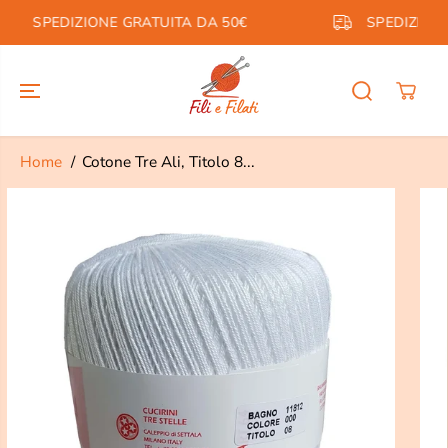
SALTA AL
SPEDIZIONE A PARTIRE DA 5,99€ PER L'ITALIA
CONTENUTO
Home
Cotone Tre Ali, Titolo 8...
PASSA ALLE
INFORMAZION
I SUL
PRODOTTO