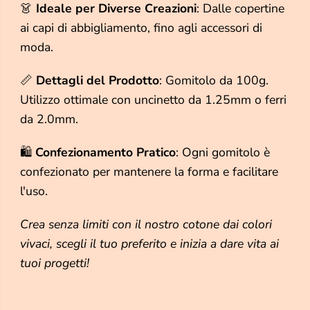
n
n
👗
Ideale per Diverse Creazioni
: Dalle copertine
e
e
ai capi di abbigliamento, fino agli accessori di
T
T
r
r
moda.
e
e
A
A
l
l
📏
Dettagli del Prodotto
: Gomitolo da 100g.
i
i
Utilizzo ottimale con uncinetto da 1.25mm o ferri
,
,
T
T
da 2.0mm.
i
i
t
t
🛍️
Confezionamento Pratico
: Ogni gomitolo è
o
o
l
l
confezionato per mantenere la forma e facilitare
o
o
8
8
l'uso.
-
-
1
1
Crea senza limiti con il nostro cotone dai colori
0
0
0
0
vivaci, scegli il tuo preferito e inizia a dare vita ai
g
g
tuoi progetti!