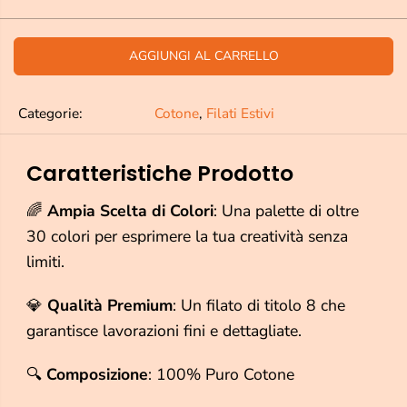
i
u
m
m
i
e
n
n
AGGIUNGI AL CARRELLO
u
t
i
a
r
r
Categorie:
Cotone
,
Filati Estivi
e
e
l
l
a
a
q
q
Caratteristiche Prodotto
u
u
a
a
🌈
Ampia Scelta di Colori
: Una palette di oltre
n
n
t
t
30 colori per esprimere la tua creatività senza
i
i
limiti.
t
t
à
à
p
p
💎
Qualità Premium
: Un filato di titolo 8 che
e
e
r
r
garantisce lavorazioni fini e dettagliate.
C
C
o
o
🔍
Composizione
: 100% Puro Cotone
t
t
o
o