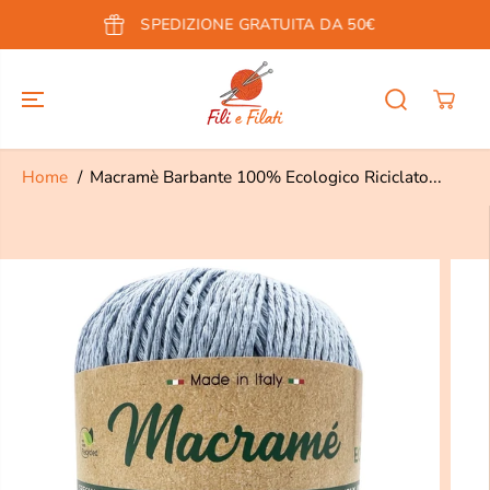
SALTA AL
SPEDIZIONE GRATUITA DA 50€
CONTENUTO
Home
Macramè Barbante 100% Ecologico Riciclato...
PASSA ALLE
INFORMAZION
I SUL
PRODOTTO