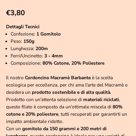
€3,80
P
R
Dettagli Tecnici
E
Confezione:
1 Gomitolo
Z
Peso:
150g
Z
Lunghezza:
200m
O
Ferri/Uncinetto:
3 - 4mm
R
Composizione:
80% Cotone, 20% Poliestere
E
G
Il nostro
Cordoncino Macramè Barbante
è la scelta
O
ecologica per eccellenza, per chi ama l'arte del Macramè e
L
desidera un
prodotto sostenibile e di alta qualità
.
A
Prodotto con un'attenta selezione di
materiali riciclati
,
R
questo filato è composto da un'ottimale miscela di
80%
E
cotone e 20% poliestere
, tutti recuperati per garantirti un
impatto ambientale ridotto.
Con un
gomitolo da 150 grammi e 200 metri di
lunghezza
, questo cordoncino è ideale per una varietà di