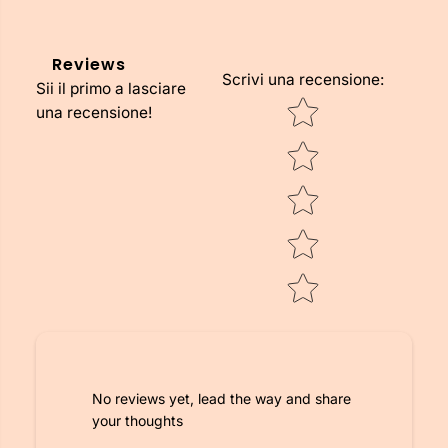
0
0
g
g
Reviews
Scrivi una recensione
:
Sii il primo a lasciare
Star rating
una recensione!
No reviews yet, lead the way and share
your thoughts