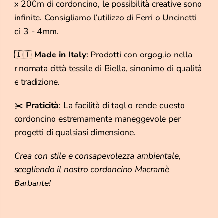
x 200m di cordoncino, le possibilità creative sono
1
1
0
0
infinite. Consigliamo l’utilizzo di Ferri o Uncinetti
0
0
di 3 - 4mm.
%
%
E
E
c
c
🇮🇹
Made in Italy
: Prodotti con orgoglio nella
o
o
l
l
rinomata città tessile di Biella, sinonimo di qualità
o
o
e tradizione.
g
g
i
i
c
c
✂️
Praticità
: La facilità di taglio rende questo
o
o
cordoncino estremamente maneggevole per
R
R
i
i
progetti di qualsiasi dimensione.
c
c
i
i
c
c
Crea con stile e consapevolezza ambientale,
l
l
scegliendo il nostro cordoncino Macramè
a
a
t
t
Barbante!
o
o
-
-
1
1
5
5