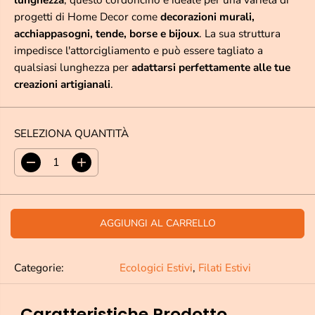
progetti di Home Decor come
decorazioni murali,
acchiappasogni, tende, borse e bijoux
. La sua struttura
impedisce l'attorcigliamento e può essere tagliato a
qualsiasi lunghezza per
adattarsi perfettamente alle tue
creazioni artigianali
.
SELEZIONA QUANTITÀ
D
A
i
u
m
m
i
e
n
n
AGGIUNGI AL CARRELLO
u
t
i
a
r
r
Categorie:
Ecologici Estivi
,
Filati Estivi
e
e
l
l
a
a
q
q
Caratteristiche Prodotto