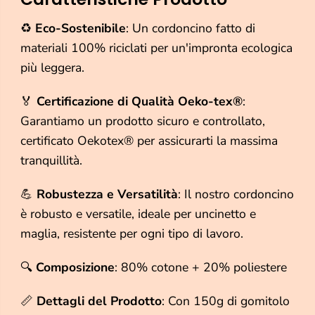
u
u
a
a
♻️
Eco-Sostenibile
: Un cordoncino fatto di
n
n
t
t
materiali 100% riciclati per un'impronta ecologica
i
i
più leggera.
t
t
à
à
p
p
🏅
Certificazione di Qualità Oeko-tex®
:
e
e
r
r
Garantiamo un prodotto sicuro e controllato,
M
M
certificato Oekotex® per assicurarti la massima
a
a
c
c
tranquillità.
r
r
a
a
💪
Robustezza e Versatilità
: Il nostro cordoncino
m
m
è
è
è robusto e versatile, ideale per uncinetto e
B
B
maglia, resistente per ogni tipo di lavoro.
a
a
r
r
b
b
🔍
Composizione
: 80% cotone + 20% poliestere
a
a
n
n
t
t
📏
Dettagli del Prodotto
: Con 150g di gomitolo
e
e